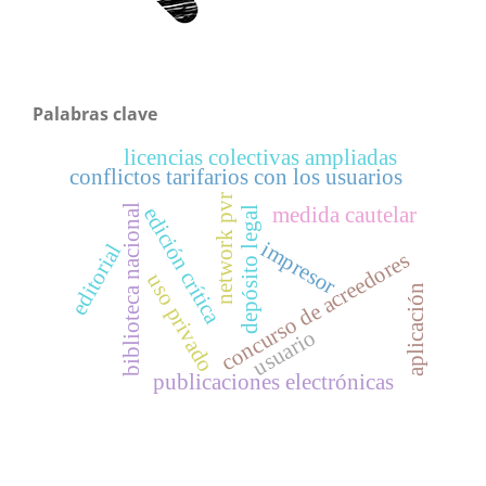
Palabras clave
licencias colectivas ampliadas
conflictos tarifarios con los usuarios
network pvr
biblioteca nacional
edición crítica
medida cautelar
depósito legal
impresor
editorial
concurso de acreedores
uso privado
aplicación
usuario
publicaciones electrónicas