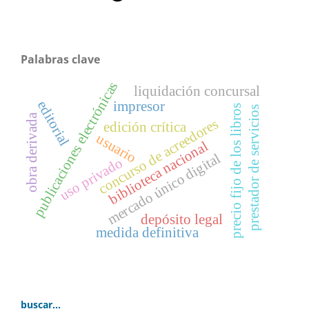
Palabras clave
publicaciones electrónicas
liquidación concursal
editorial
impresor
precio fijo de los libros
prestador de servicios
obra derivada
concurso de acreedores
edición crítica
usuario
biblioteca nacional
mercado único digital
uso privado
depósito legal
medida definitiva
buscar...