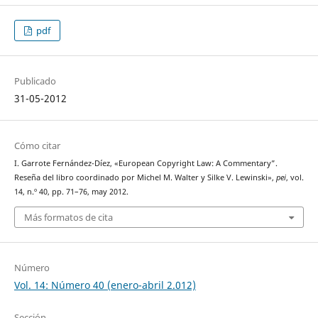
pdf
Publicado
31-05-2012
Cómo citar
I. Garrote Fernández-Díez, «European Copyright Law: A Commentary”.
Reseña del libro coordinado por Michel M. Walter y Silke V. Lewinski»,
pei
, vol.
14, n.º 40, pp. 71–76, may 2012.
Más formatos de cita
Número
Vol. 14: Número 40 (enero-abril 2.012)
Sección