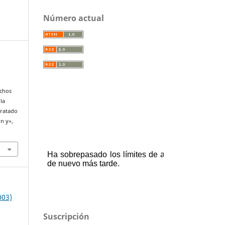
Número actual
echos
la
Tratado
n y»,
003)
Suscripción