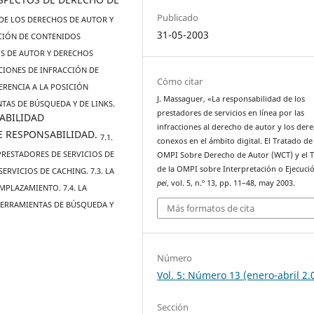
Publicado
 DE LOS DERECHOS DE AUTOR Y
31-05-2003
CIÓN DE CONTENIDOS
OS DE AUTOR Y DERECHOS
CCIONES DE INFRACCIÓN DE
Cómo citar
ERENCIA A LA POSICIÓN
J. Massaguer, «La responsabilidad de los
TAS DE BÚSQUEDA Y DE LINKS.
prestadores de servicios en línea por las
SABILIDAD
infracciones al derecho de autor y los der
DE RESPONSABILIDAD.
7.1.
conexos en el ámbito digital. El Tratado de 
PRESTADORES DE SERVICIOS DE
OMPI Sobre Derecho de Autor (WCT) y el 
de la OMPI sobre Interpretación o Ejecució
ERVICIOS DE CACHING. 7.3. LA
pei
, vol. 5, n.º 13, pp. 11–48, may 2003.
MPLAZAMIENTO. 7.4. LA
HERRAMIENTAS DE BÚSQUEDA Y
Más formatos de cita
Número
Vol. 5: Número 13 (enero-abril 2.
Sección