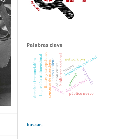
Palabras clave
límites y excepciones
biblioteca nacional
impresión tridimensional
liquidación concursal
network pvr
acceso abierto
derechos irrenunciables
concurso de acreedores
edición crítica
usuario
uso privado
editorial
depósito legal
impresor
público nuevo
buscar...