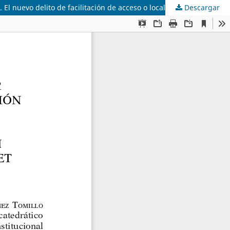
Descargar
Entia non sunt multiplicanda praeter necessitatem. Otra vez sobre la Sección Segunda de la Comisión de Propiedad Intelectual. El nuevo delito de facilitación de acceso o localización de contenidos protegidos en Internet (art. 270.2 CP)