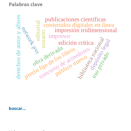
Palabras clave
derechos de autor y afines
publicaciones científicas
editorial
contenidos digitales en línea
network pvr
impresión tridimensional
usuario
impresor
biblioteca nacional
depósito legal
edición crítica
obra derivada
precio fijo de los libros
concurso de acreedores
uso privado
público nuevo
buscar...