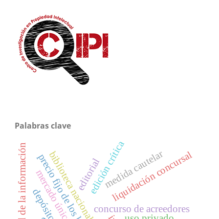
Palabras clave
edición crítica
sociedad de la información
medida cautelar
liquidación concursal
biblioteca nacional
precio fijo de los libros
editorial
mercado único digital
depósito legal
concurso de acreedores
uso privado